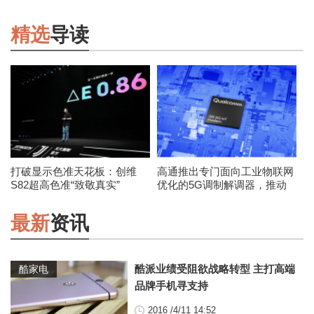
精选
导读
打破显示色准天花板：创维
高通推出专门面向工业物联网
S82超高色准“致敬真实”
优化的5G调制解调器，推动
5G物联网规模化发展
最新
资讯
酷派业绩受阻欲战略转型 主打高端
酷家电
品牌手机寻支持
2016 /4/11 14:52