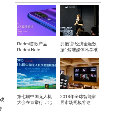
Redmi首款产品
拥抱“新经济金融数
Redmi Note …
据” 鲸准媒体私享破
市…
第七届中国无人机
2018年全球智能家
戏
大会在京举行，北
居市场规模将达
安河机场…
680…
告