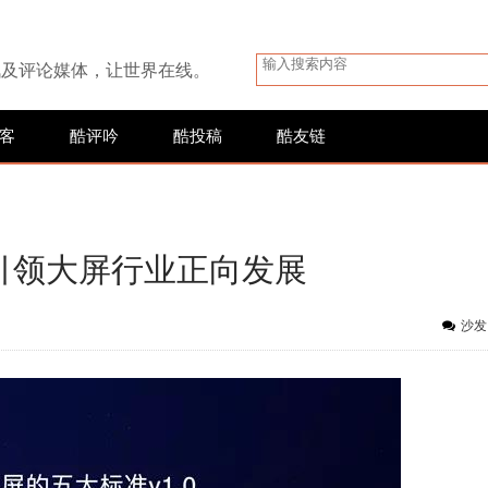
讯及评论媒体，让世界在线。
客
酷评吟
酷投稿
酷友链
引领大屏行业正向发展
沙发