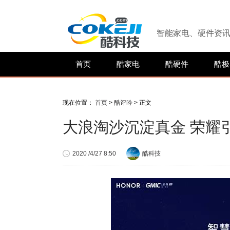
智能家电、硬件资
首页
酷家电
酷硬件
酷极
现在位置：
首页
>
酷评吟
> 正文
大浪淘沙沉淀真金 荣耀
2020 /4/27 8:50
酷科技