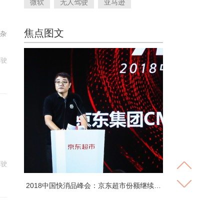
微软
无人驾驶
亚马逊
焦点图文
)杂
驾驶
驾驶
2018中国快消品峰会：京东超市份额继续…