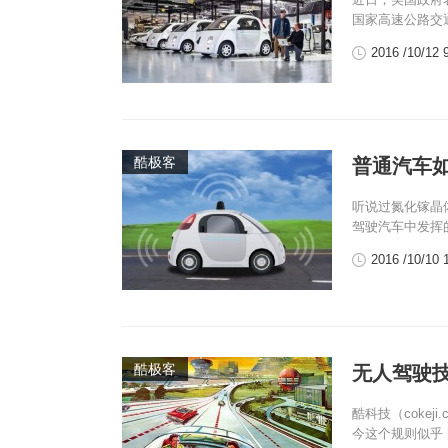
国家高速公路交通
2016 /10/12 
酷极客
普通汽车
听说过氮化镓晶
驾驶汽车中发挥的
2016 /10/10 
酷极客
无人驾驶
酷科技（coke
今这个规则似乎 [