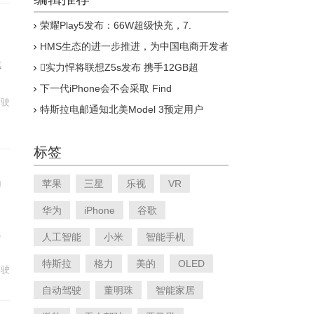
荣耀Play5发布：66W超级快充，7.
HMS生态的进一步推进，为中国电商开发者
汽
实力悍将联想Z5s发布 携手12GB超
下一代iPhone会不会采取 Find
驾驶
特斯拉电邮通知北美Model 3预定用户
标签
马
苹果
三星
乐视
VR
华为
iPhone
谷歌
良
人工智能
小米
智能手机
特斯拉
格力
美的
OLED
驾驶
自动驾驶
董明珠
智能家居