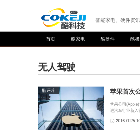
智能家电、硬件资
首页
酷家电
酷硬件
酷极
无人驾驶
酷评吟
苹果首次
苹果公司(App
进汽车行业新入行
2016 /12/5 1