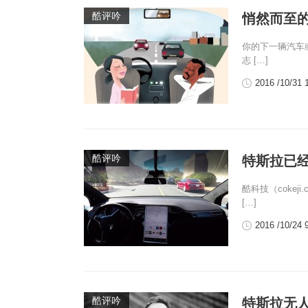
酷评吟
悄然而至
你的下一辆汽车或许
志 […]
2016 /10/31 
酷评吟
特斯拉已
酷科技（cokej
[…]
2016 /10/24 
酷评吟
特斯拉无