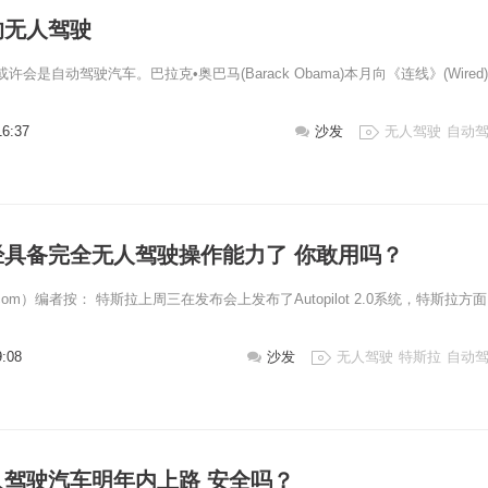
的无人驾驶
会是自动驾驶汽车。巴拉克•奥巴马(Barack Obama)本月向《连线》(Wired
16:37
沙发
无人驾驶
自动
经具备完全无人驾驶操作能力了 你敢用吗？
i.com）编者按： 特斯拉上周三在发布会上发布了Autopilot 2.0系统，特斯拉方面
9:08
沙发
无人驾驶
特斯拉
自动
人驾驶汽车明年内上路 安全吗？