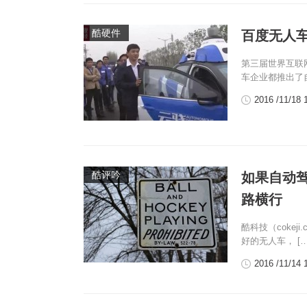
酷硬件
百度无人
第三届世界互联
车企业都推出了自
2016 /11/18 
酷评吟
如果自动
路横行
酷科技（coke
好的无人车， […
2016 /11/14 