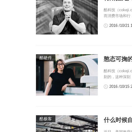
酷科技（coke
而消费市场和行 [
2016 /10/21 
酷硬件
憨态可掬
酷科技（coke
刻的，这种深刻 [
2016 /10/15 
酷极客
什么时候
近日，美国政府