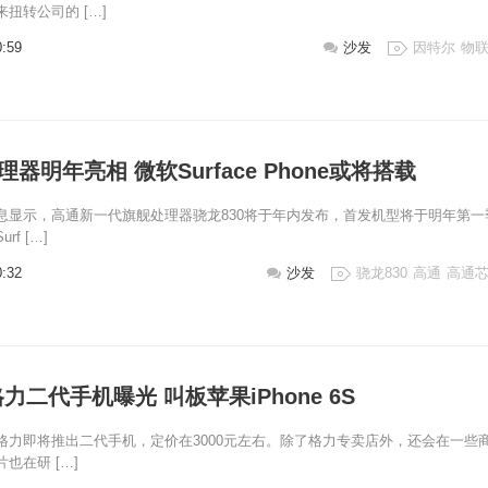
扭转公司的 […]
0:59
沙发
因特尔
物
理器明年亮相 微软Surface Phone或将搭载
息显示，高通新一代旗舰处理器骁龙830将于年内发布，首发机型将于明年第一
f […]
0:32
沙发
骁龙830
高通
高通
力二代手机曝光 叫板苹果iPhone 6S
格力即将推出二代手机，定价在3000元左右。除了格力专卖店外，还会在一些
也在研 […]