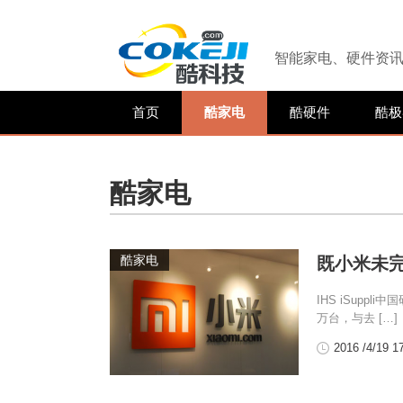
智能家电、硬件资
首页
酷家电
酷硬件
酷极
酷家电
酷家电
既小米未
IHS iSup
万台，与去 […]
2016 /4/19 1