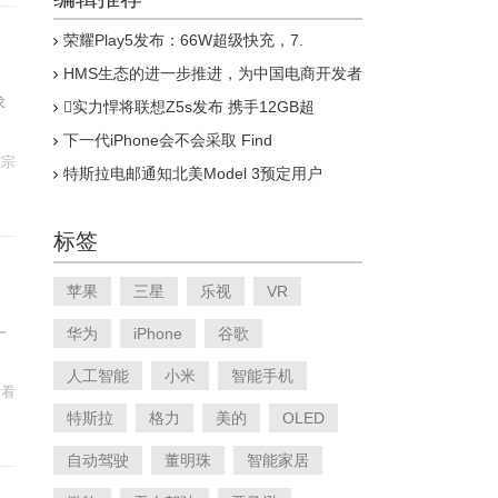
荣耀Play5发布：66W超级快充，7.
HMS生态的进一步推进，为中国电商开发者
求
实力悍将联想Z5s发布 携手12GB超
下一代iPhone会不会采取 Find
守宗
特斯拉电邮通知北美Model 3预定用户
标签
苹果
三星
乐视
VR
一
华为
iPhone
谷歌
人工智能
小米
智能手机
看看
特斯拉
格力
美的
OLED
自动驾驶
董明珠
智能家居