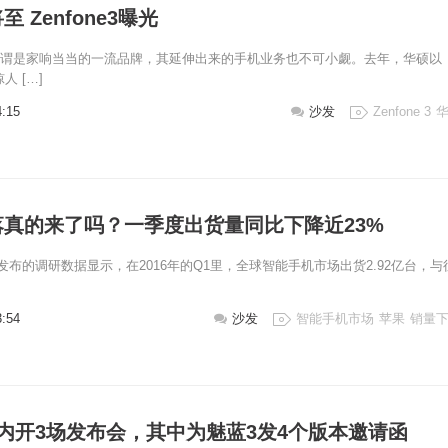
 Zenfone3曝光
可谓是家响当当的一流品牌，其延伸出来的手机业务也不可小觑。去年，华硕以
惊人 […]
4:15
沙发
Zenfone 3
真的来了吗？一季度出货量同比下降近23%
e最新发布的调研数据显示，在2016年的Q1里，全球智能手机市场出货2.92亿台，与
3:54
沙发
智能手机市场
苹果
销量
内开3场发布会，其中为魅蓝3发4个版本邀请函