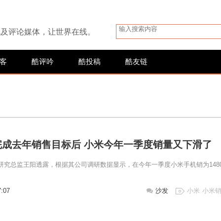
讯及评论媒体，让世界在线。
客
酷评吟
酷投稿
酷友链
完成去年销售目标后 小米今年一季度销量又下滑了
pli中国研究总监王阳透露，根据其公司调研数据显示，在今年一季度小米手机销为148
7:07
沙发
小米
小米