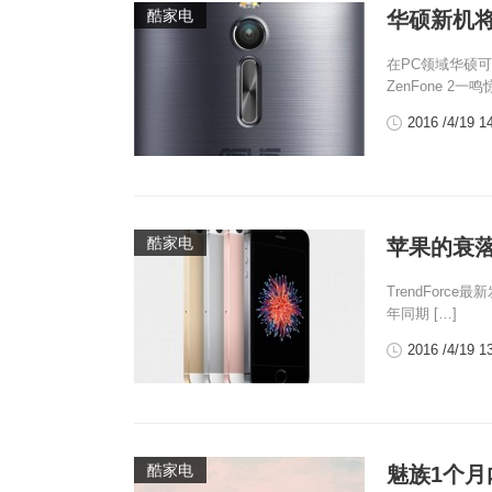
酷家电
华硕新机将至
在PC领域华硕
ZenFone 2一鸣
2016 /4/19 1
酷家电
苹果的衰落
TrendForc
年同期 […]
2016 /4/19 1
酷家电
魅族1个月