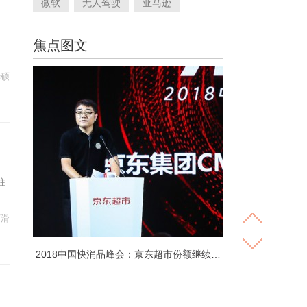
微软
无人驾驶
亚马逊
焦点图文
华硕
往
下滑
2018中国快消品峰会：京东超市份额继续…