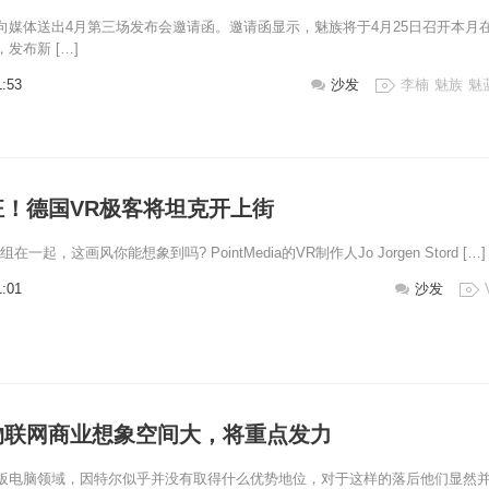
向媒体送出4月第三场发布会邀请函。邀请函显示，魅族将于4月25日召开本月
发布新 […]
1:53
沙发
李楠
魅族
魅
狂！德国VR极客将坦克开上街
一起，这画风你能想象到吗? PointMedia的VR制作人Jo Jorgen Stord […]
1:01
沙发
物联网商业想象空间大，将重点发力
板电脑领域，因特尔似乎并没有取得什么优势地位，对于这样的落后他们显然