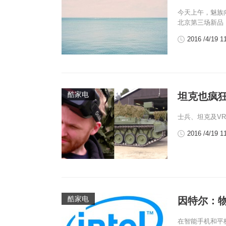
今天上午，魅族
北京第三场新品，
2016 /4/19 1
酷家电
坦克也疯
士兵、坦克及VR组在
2016 /4/19 1
酷家电
因特尔：
在智能手机和平