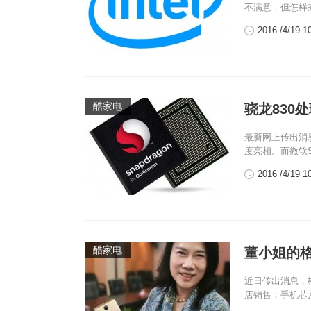
不满意，但怎样来
2016 /4/19 1
酷家电
骁龙830处
最新网上传出消
度亮相。而微软Sur
2016 /4/19 1
酷家电
董小姐的格
近日传出消息，
店销售；手机芯片