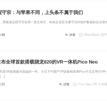
O程守宗：与苹果不同，上头条不属于我们
黑莓老总程守宗在周一发文表示，科技企业应当遵守访问保护数据的合法请
6:49
沙发
BlackBerry
程
布全球首款搭载骁龙820的VR一体机Pico Neo
6年是VR发展最为迅猛的一年。今日下午国产VR设备制造商Pico于北京举行VR
…]
6:21
沙发
Pico Neo
VR
小鸟