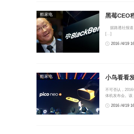
酷家电
黑莓CE
据路透社报道，
[…]
2016 /4/19 1
酷家电
小鸟看看发
不可否认，201
体机发布会。该 [
2016 /4/19 1