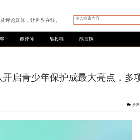
讯及评论媒体，让世界在线。
客
酷评吟
酷投稿
酷友链
布：默认开启青少年保护成最大亮点，多
沙发