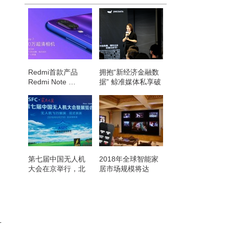
Redmi首款产品
拥抱“新经济金融数
Redmi Note …
据” 鲸准媒体私享破
市…
第七届中国无人机
2018年全球智能家
大会在京举行，北
居市场规模将达
安河机场…
680…
。
节