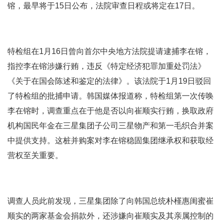
镕，最早将于15日公布，法院审查日程或将定在17日。
特检组在1月16日曾向首尔中央地方法院提请逮捕李在镕，
指控李在镕涉嫌行贿，违反《特定经济犯罪加重处罚法》
《关于在国会陈述和鉴定的法律》。该法院于1月19日驳回
了特检组的批捕申请。韩国媒体报道称，特检组第一次传唤
李在镕时，调查重点在于他是否以向崔顺实行贿，换取政府
机构国民年金在三星集团子公司三星物产和第一毛织合并案
中提供支持。这桩并购案对李在镕稳固集团继承权和获取经
营权至关重要。
调查人员此前发现，三星集团除了向韩国总统朴槿惠闺蜜崔
顺实的两家基金会捐款外，还涉嫌向崔顺实及其亲属控制的