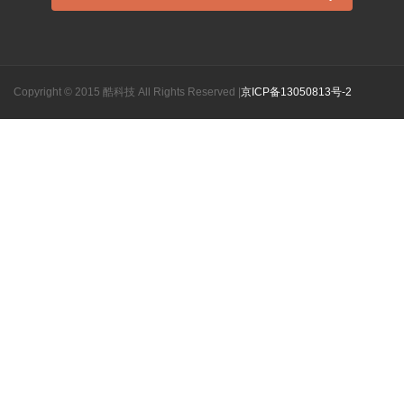
Copyright © 2015 酷科技 All Rights Reserved
|
京ICP备13050813号-2